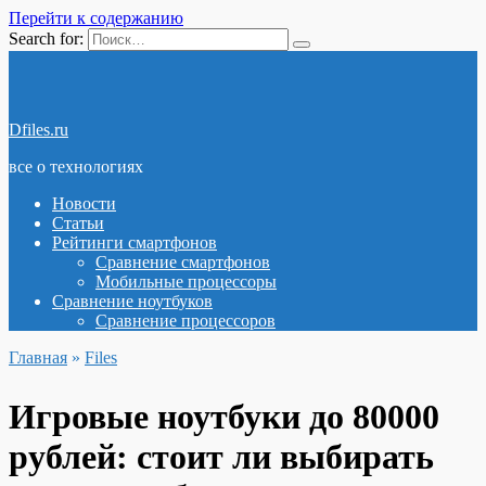
Перейти к содержанию
Search for:
Dfiles.ru
все о технологиях
Новости
Статьи
Рейтинги смартфонов
Сравнение смартфонов
Мобильные процессоры
Сравнение ноутбуков
Сравнение процессоров
Главная
»
Files
Игровые ноутбуки до 80000
рублей: стоит ли выбирать