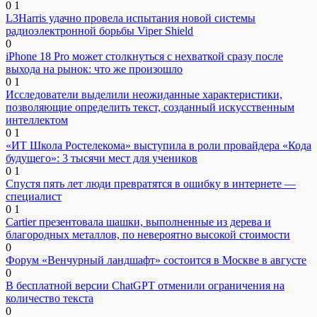
0
1
L3Harris удачно провела испытания новой системы
радиоэлектронной борьбы Viper Shield
0
iPhone 18 Pro может столкнуться с нехваткой сразу после
выхода на рынок: что же произошло
0
1
Исследователи выделили неожиданные характеристики,
позволяющие определить текст, созданный искусственным
интеллектом
0
1
«ИТ Школа Ростелекома» выступила в роли провайдера «Кода
будущего»: 3 тысячи мест для учеников
0
1
Спустя пять лет люди превратятся в ошибку в интернете —
специалист
0
1
Cartier презентовала шашки, выполненные из дерева и
благородных металлов, по невероятно высокой стоимости
0
Форум «Венчурный ландшафт» состоится в Москве в августе
0
В бесплатной версии ChatGPT отменили ограничения на
количество текста
0