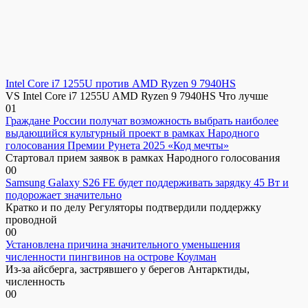
Intel Core i7 1255U против AMD Ryzen 9 7940HS
VS Intel Core i7 1255U AMD Ryzen 9 7940HS Что лучше
0
1
Граждане России получат возможность выбрать наиболее
выдающийся культурный проект в рамках Народного
голосования Премии Рунета 2025 «Код мечты»
Стартовал прием заявок в рамках Народного голосования
0
0
Samsung Galaxy S26 FE будет поддерживать зарядку 45 Вт и
подорожает значительно
Кратко и по делу Регуляторы подтвердили поддержку
проводной
0
0
Установлена причина значительного уменьшения
численности пингвинов на острове Коулман
Из-за айсберга, застрявшего у берегов Антарктиды,
численность
0
0