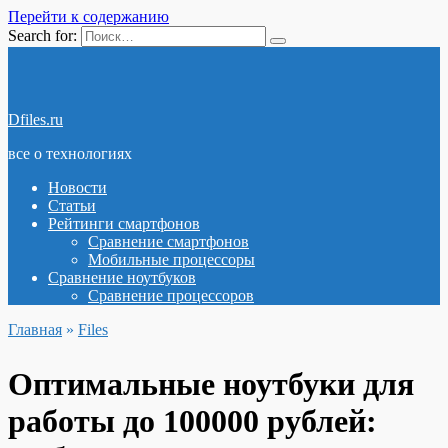
Перейти к содержанию
Search for:
Dfiles.ru
все о технологиях
Новости
Статьи
Рейтинги смартфонов
Сравнение смартфонов
Мобильные процессоры
Сравнение ноутбуков
Сравнение процессоров
Главная
»
Files
Оптимальные ноутбуки для
работы до 100000 рублей: