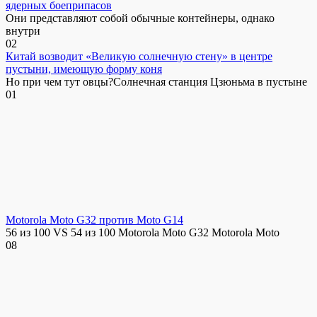
ядерных боеприпасов
Они представляют собой обычные контейнеры, однако
внутри
0
2
Китай возводит «Великую солнечную стену» в центре
пустыни, имеющую форму коня
Но при чем тут овцы?Солнечная станция Цзюньма в пустыне
0
1
Motorola Moto G32 против Moto G14
56 из 100 VS 54 из 100 Motorola Moto G32 Motorola Moto
0
8