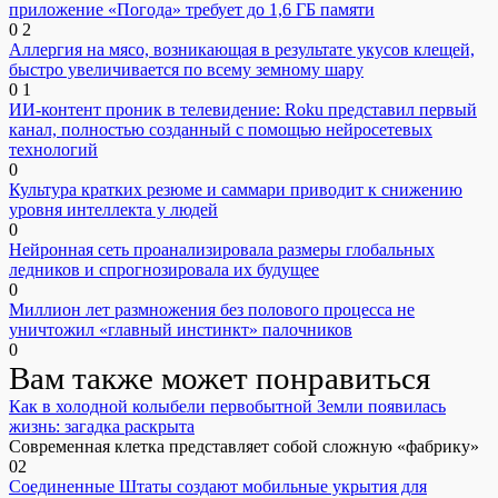
приложение «Погода» требует до 1,6 ГБ памяти
0
2
Аллергия на мясо, возникающая в результате укусов клещей,
быстро увеличивается по всему земному шару
0
1
ИИ-контент проник в телевидение: Roku представил первый
канал, полностью созданный с помощью нейросетевых
технологий
0
Культура кратких резюме и саммари приводит к снижению
уровня интеллекта у людей
0
Нейронная сеть проанализировала размеры глобальных
ледников и спрогнозировала их будущее
0
Миллион лет размножения без полового процесса не
уничтожил «главный инстинкт» палочников
0
Вам также может понравиться
Как в холодной колыбели первобытной Земли появилась
жизнь: загадка раскрыта
Современная клетка представляет собой сложную «фабрику»
0
2
Соединенные Штаты создают мобильные укрытия для