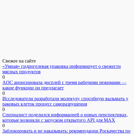
Свежее на сайте
«Умная» гидрогелевая упаковка информирует о свежести
мясных продуктов
0
AOC анонсировала дисплей с тремя рабочими режимами —
какие функции он предлагает
0
Исследователи разработали молекулу, способную вызывать у
раковых клеток процесс саморазрушения
0
Специалист поделился информацией о новых перспективах,
которые возникли с запуском открытого API для МАХ
0
Заблокировать и не наказывать: рекомендации Роскачества по