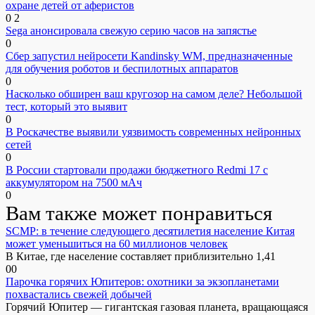
охране детей от аферистов
0
2
Sega анонсировала свежую серию часов на запястье
0
Сбер запустил нейросети Kandinsky WM, предназначенные
для обучения роботов и беспилотных аппаратов
0
Насколько обширен ваш кругозор на самом деле? Небольшой
тест, который это выявит
0
В Роскачестве выявили уязвимость современных нейронных
сетей
0
В России стартовали продажи бюджетного Redmi 17 с
аккумулятором на 7500 мАч
0
Вам также может понравиться
SCMP: в течение следующего десятилетия население Китая
может уменьшиться на 60 миллионов человек
В Китае, где население составляет приблизительно 1,41
0
0
Парочка горячих Юпитеров: охотники за экзопланетами
похвастались свежей добычей
Горячий Юпитер — гигантская газовая планета, вращающаяся