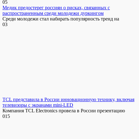
0
5
Медик предостерег россиян о рисках, связанных с
распространенным среди молодежи дуркингом
Среди молодежи стал набирать популярность тренд на
0
3
TCL представила в России инновационную технику, включая
телевизоры с экранами mini-LED
Компания TCL Electronics провела в России презентацию
0
15