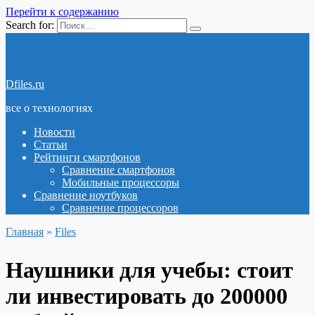
Перейти к содержанию
Search for:
Dfiles.ru
все о технологиях
Новости
Статьи
Рейтинги смартфонов
Сравнение смартфонов
Мобильные процессоры
Сравнение ноутбуков
Сравнение процессоров
Главная
»
Files
Наушники для учебы: стоит
ли инвестировать до 200000