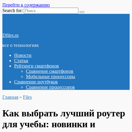
Перейти к содержанию
Search for:
Dfiles.ru
все о технологиях
Новости
Статьи
Рейтинги смартфонов
Сравнение смартфонов
Мобильные процессоры
Сравнение ноутбуков
Сравнение процессоров
Главная
»
Files
Как выбрать лучший роутер
для учебы: новинки и