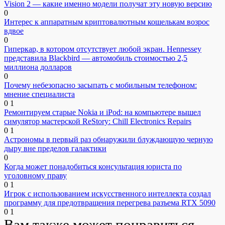
Vision 2 — какие именно модели получат эту новую версию
0
Интерес к аппаратным криптовалютным кошелькам возрос
вдвое
0
Гиперкар, в котором отсутствует любой экран. Hennessey
представила Blackbird — автомобиль стоимостью 2,5
миллиона долларов
0
Почему небезопасно засыпать с мобильным телефоном:
мнение специалиста
0
1
Ремонтируем старые Nokia и iPod: на компьютере вышел
симулятор мастерской ReStory: Chill Electronics Repairs
0
1
Астрономы в первый раз обнаружили блуждающую черную
дыру вне пределов галактики
0
Когда может понадобиться консультация юриста по
уголовному праву
0
1
Игрок с использованием искусственного интеллекта создал
программу для предотвращения перегрева разъема RTX 5090
0
1
Вам также может понравиться