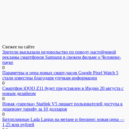
Свежее на сайте
Зрители высказали недовольство по поводу настойчивой
рекламы смартфонов Samsung в свежем фильме о Человеке-
пауке
0
Параметры и цена новых смарт-часов Google Pixel Watch 5
стали известны благодаря утечкам информации
0
Смартфон iQOO Z11 будет представлен в Индии 20 августа с
новым дизайном
0
Новая «тарелка» Starlink V5 лишает пользователей доступа к
дешевому тарифу за 10 долларов
0
Битопливные Lada Largus на метане и бензине: новая цена —
1,25 млн рублей