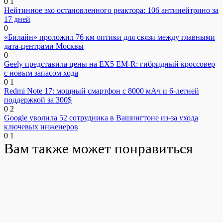
0
1
Нейтинное эхо остановленного реактора: 106 антинейтрино за
17 дней
0
«Билайн» проложил 76 км оптики для связи между главными
дата-центрами Москвы
0
Geely представила цены на EX5 EM-R: гибридный кроссовер
с новым запасом хода
0
1
Redmi Note 17: мощный смартфон с 8000 мАч и 6-летней
поддержкой за 300$
0
2
Google уволила 52 сотрудника в Вашингтоне из-за ухода
ключевых инженеров
0
1
Вам также может понравиться