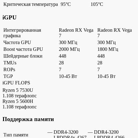
Критическая температура
95°C
105°C
iGPU
Интегрированная
Radeon RX Vega
Radeon RX Vega
графика
7
7
Частота GPU
300 МГц
300 МГц
Boost частота GPU
2000 МГц
1800 МГц
Шейдерные блоки
448
448
TMUs
28
28
ROPs
7
7
TGP
10-45 Вт
10-45 Вт
iGPU FLOPS
Ryzen 5 7530U
1.108 терафлопс
Ryzen 5 5600H
1.108 терафлопс
Поддержка памяти
— DDR4-3200
— DDR4-3200
Тип памяти
— LPDDR4x-4267
— LPDDR4-4266