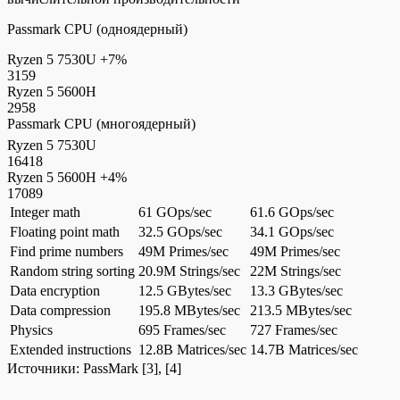
Passmark CPU (одноядерный)
Ryzen 5 7530U
+7%
3159
Ryzen 5 5600H
2958
Passmark CPU (многоядерный)
Ryzen 5 7530U
16418
Ryzen 5 5600H
+4%
17089
Integer math
61 GOps/sec
61.6 GOps/sec
Floating point math
32.5 GOps/sec
34.1 GOps/sec
Find prime numbers
49M Primes/sec
49M Primes/sec
Random string sorting
20.9M Strings/sec
22M Strings/sec
Data encryption
12.5 GBytes/sec
13.3 GBytes/sec
Data compression
195.8 MBytes/sec
213.5 MBytes/sec
Physics
695 Frames/sec
727 Frames/sec
Extended instructions
12.8B Matrices/sec
14.7B Matrices/sec
Источники:
PassMark
[3], [4]