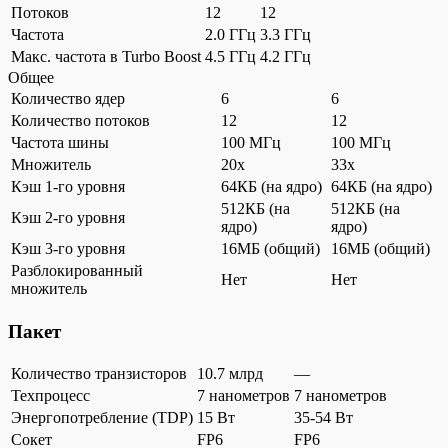
Потоков
12
12
Частота
2.0 ГГц
3.3 ГГц
Макс. частота в Turbo Boost
4.5 ГГц
4.2 ГГц
Общее
Количество ядер
6
6
Количество потоков
12
12
Частота шины
100 МГц
100 МГц
Множитель
20x
33x
Кэш 1-го уровня
64КБ (на ядро)
64КБ (на ядро)
512КБ (на
512КБ (на
Кэш 2-го уровня
ядро)
ядро)
Кэш 3-го уровня
16МБ (общий)
16МБ (общий)
Разблокированный
Нет
Нет
множитель
Пакет
Количество транзисторов
10.7 млрд
—
Техпроцесс
7 нанометров
7 нанометров
Энергопотребление (TDP)
15 Вт
35-54 Вт
Сокет
FP6
FP6