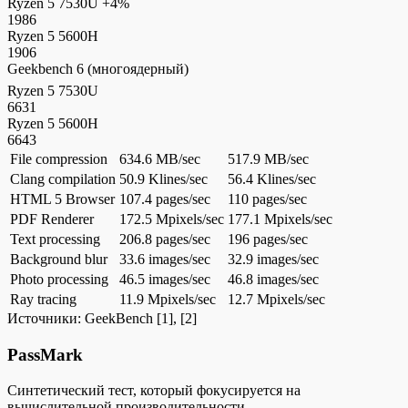
Ryzen 5 7530U
+4%
1986
Ryzen 5 5600H
1906
Geekbench 6 (многоядерный)
Ryzen 5 7530U
6631
Ryzen 5 5600H
6643
File compression
634.6 MB/sec
517.9 MB/sec
Clang compilation
50.9 Klines/sec
56.4 Klines/sec
HTML 5 Browser
107.4 pages/sec
110 pages/sec
PDF Renderer
172.5 Mpixels/sec
177.1 Mpixels/sec
Text processing
206.8 pages/sec
196 pages/sec
Background blur
33.6 images/sec
32.9 images/sec
Photo processing
46.5 images/sec
46.8 images/sec
Ray tracing
11.9 Mpixels/sec
12.7 Mpixels/sec
Источники:
GeekBench
[1], [2]
PassMark
Синтетический тест, который фокусируется на
вычислительной производительности