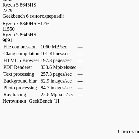
Ryzen 5 8645HS
2229
Geekbench 6 (многоядерный)
Ryzen 7 8840HS
+17%
11550
Ryzen 5 8645HS
9891
File compression
1060 MB/sec
—
Clang compilation
101 Klines/sec
—
HTML 5 Browser
197.3 pages/sec
—
PDF Renderer
333.6 Mpixels/sec
—
Text processing
257.3 pages/sec
—
Background blur
52.9 images/sec
—
Photo processing
84.7 images/sec
—
Ray tracing
22.6 Mpixels/sec
—
Источники:
GeekBench
[1]
Список п