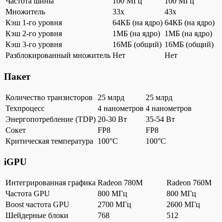
Частота шины
100 МГц
100 МГц
Множитель
33x
43x
Кэш 1-го уровня
64КБ (на ядро)
64КБ (на ядро)
Кэш 2-го уровня
1МБ (на ядро)
1МБ (на ядро)
Кэш 3-го уровня
16МБ (общий)
16МБ (общий)
Разблокированный множитель
Нет
Нет
Пакет
Количество транзисторов
25 млрд
25 млрд
Техпроцесс
4 нанометров
4 нанометров
Энергопотребление (TDP)
20-30 Вт
35-54 Вт
Сокет
FP8
FP8
Критическая температура
100°C
100°C
iGPU
Интегрированная графика
Radeon 780M
Radeon 760M
Частота GPU
800 МГц
800 МГц
Boost частота GPU
2700 МГц
2600 МГц
Шейдерные блоки
768
512