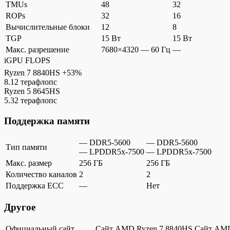
TMUs
48
32
ROPs
32
16
Вычислительные блоки
12
8
TGP
15 Вт
15 Вт
Макс. разрешение
7680×4320 — 60 Гц
—
iGPU FLOPS
Ryzen 7 8840HS
+53%
8.12 терафлопс
Ryzen 5 8645HS
5.32 терафлопс
Поддержка памяти
— DDR5-5600
— DDR5-5600
Тип памяти
— LPDDR5x-7500
— LPDDR5x-7500
Макс. размер
256 ГБ
256 ГБ
Количество каналов
2
2
Поддержка ECC
—
Нет
Другое
Официальный сайт
Сайт AMD Ryzen 7 8840HS
Сайт AMD