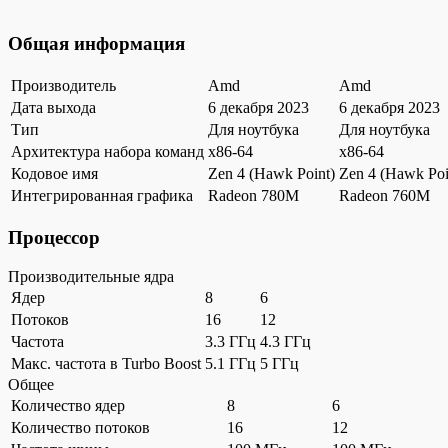
Общая информация
Производитель
Amd
Amd
Дата выхода
6 декабря 2023
6 декабря 2023
Тип
Для ноутбука
Для ноутбука
Архитектура набора команд
x86-64
x86-64
Кодовое имя
Zen 4 (Hawk Point)
Zen 4 (Hawk Poi
Интегрированная графика
Radeon 780M
Radeon 760M
Процессор
Производительные ядра
Ядер
8
6
Потоков
16
12
Частота
3.3 ГГц
4.3 ГГц
Макс. частота в Turbo Boost
5.1 ГГц
5 ГГц
Общее
Количество ядер
8
6
Количество потоков
16
12