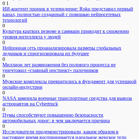
0
1
ИИ-контент проник в телевидение: Roku представил первый
канал, полностью созданный с помощью нейросетевых
технологий
0
Культура кратких резюме и саммари приводит к снижению
уровня интеллекта у людей
0
Нейронная сеть проанализировала размеры глобальных
ледников и спрогнозировала их будущее
0
Миллион лет размножения без полового процесса не
уничтожил «главный инстинкт» палочников
0
Мужские комплексы превратились в фундамент для успешной
онлайн-индустрии
0
NASA заменила военные транспортные средства для вывоза
астронавтов на Cybertruck
0
Пумы способствуют повышению безопасности
автомобильных дорог: в чем заключается причина
0
Исследователи продемонстрировали, каким образом в
настоящее время воспринимается идеальное женское тело