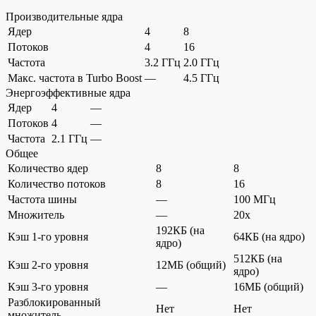
Производительные ядра
Ядер
4
8
Потоков
4
16
Частота
3.2 ГГц
2.0 ГГц
Макс. частота в Turbo Boost
—
4.5 ГГц
Энергоэффективные ядра
Ядер
4
—
Потоков
4
—
Частота
2.1 ГГц
—
Общее
Количество ядер
8
8
Количество потоков
8
16
Частота шины
—
100 МГц
Множитель
—
20x
192КБ (на
Кэш 1-го уровня
64КБ (на ядро)
ядро)
512КБ (на
Кэш 2-го уровня
12МБ (общий)
ядро)
Кэш 3-го уровня
—
16МБ (общий)
Разблокированный
Нет
Нет
множитель