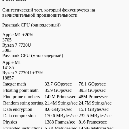
Синтетический тест, который фокусируется на
вычислительной производительности
Passmark CPU (одноядерный)
Apple M1
+20%
3705
Ryzen 7 7730U
3083
Passmark CPU (многоядерный)
Apple M1
14185
Ryzen 7 7730U
+33%
18857
Integer math
33.7 GOps/sec
76.1 GOps/sec
Floating point math
35.9 GOps/sec
39.3 GOps/sec
Find prime numbers
142M Primes/sec
48M Primes/sec
Random string sorting
21.4M Strings/sec
24.7M Strings/sec
Data encryption
8.6 GBytes/sec
15.1 GBytes/sec
Data compression
170.6 MBytes/sec
232.5 MBytes/sec
Physics
1388 Frames/sec
816 Frames/sec
Extended instructions
6.7B Matrices/sec
14.9B Matrices/sec