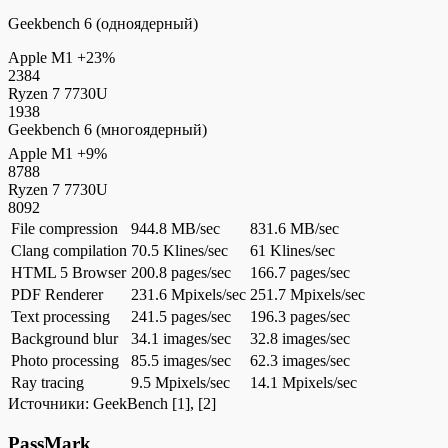
Geekbench 6 (одноядерный)
Apple M1
+23%
2384
Ryzen 7 7730U
1938
Geekbench 6 (многоядерный)
Apple M1
+9%
8788
Ryzen 7 7730U
8092
File compression
944.8 MB/sec
831.6 MB/sec
Clang compilation
70.5 Klines/sec
61 Klines/sec
HTML 5 Browser
200.8 pages/sec
166.7 pages/sec
PDF Renderer
231.6 Mpixels/sec
251.7 Mpixels/sec
Text processing
241.5 pages/sec
196.3 pages/sec
Background blur
34.1 images/sec
32.8 images/sec
Photo processing
85.5 images/sec
62.3 images/sec
Ray tracing
9.5 Mpixels/sec
14.1 Mpixels/sec
Источники:
GeekBench
[1], [2]
PassMark