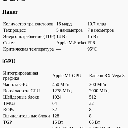
Пакет
Количество транзисторов
16 млрд
10.7 млрд
Техпроцесс
5 нанометров
7 нанометров
Энергопотребление (TDP)
14 Вт
15 Вт
Сокет
Apple M-Socket
FP6
Критическая температура
—
95°C
iGPU
Интегрированная
Apple M1 GPU
Radeon RX Vega 8
графика
Частота GPU
450 МГц
300 МГц
Boost частота GPU
1278 МГц
2000 МГц
Шейдерные блоки
1024
512
TMUs
64
32
ROPs
32
8
Вычислительные блоки
128
8
TGP
15 Вт
65 Вт