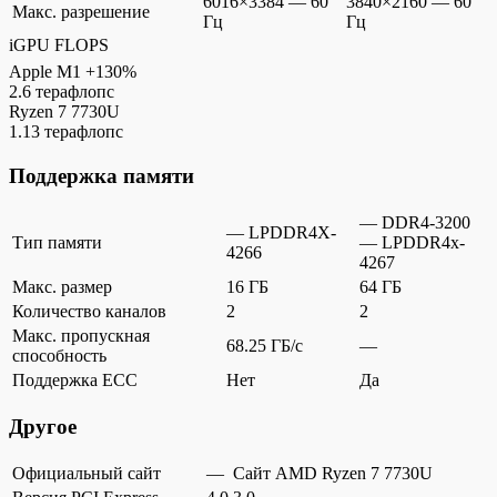
6016×3384 — 60
3840×2160 — 60
Макс. разрешение
Гц
Гц
iGPU FLOPS
Apple M1
+130%
2.6 терафлопс
Ryzen 7 7730U
1.13 терафлопс
Поддержка памяти
— DDR4-3200
— LPDDR4X-
Тип памяти
— LPDDR4x-
4266
4267
Макс. размер
16 ГБ
64 ГБ
Количество каналов
2
2
Макс. пропускная
68.25 ГБ/c
—
способность
Поддержка ECC
Нет
Да
Другое
Официальный сайт
—
Сайт AMD Ryzen 7 7730U