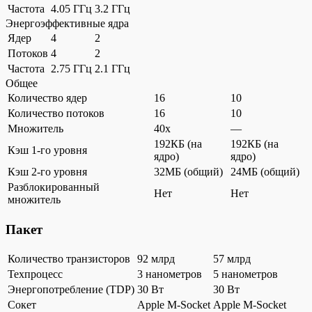
Частота
4.05 ГГц
3.2 ГГц
Энергоэффективные ядра
Ядер
4
2
Потоков
4
2
Частота
2.75 ГГц
2.1 ГГц
Общее
Количество ядер
16
10
Количество потоков
16
10
Множитель
40x
—
192КБ (на
192КБ (на
Кэш 1-го уровня
ядро)
ядро)
Кэш 2-го уровня
32МБ (общий)
24МБ (общий)
Разблокированный
Нет
Нет
множитель
Пакет
Количество транзисторов
92 млрд
57 млрд
Техпроцесс
3 нанометров
5 нанометров
Энергопотребление (TDP)
30 Вт
30 Вт
Сокет
Apple M-Socket
Apple M-Socket