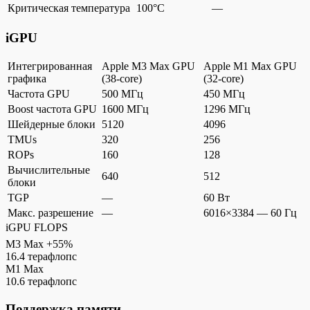
Критическая температура
100°C
—
iGPU
Интегрированная
Apple M3 Max GPU
Apple M1 Max GPU
графика
(38-core)
(32-core)
Частота GPU
500 МГц
450 МГц
Boost частота GPU
1600 МГц
1296 МГц
Шейдерные блоки
5120
4096
TMUs
320
256
ROPs
160
128
Вычислительные
640
512
блоки
TGP
—
60 Вт
Макс. разрешение
—
6016×3384 — 60 Гц
iGPU FLOPS
M3 Max
+55%
16.4 терафлопс
M1 Max
10.6 терафлопс
Поддержка памяти