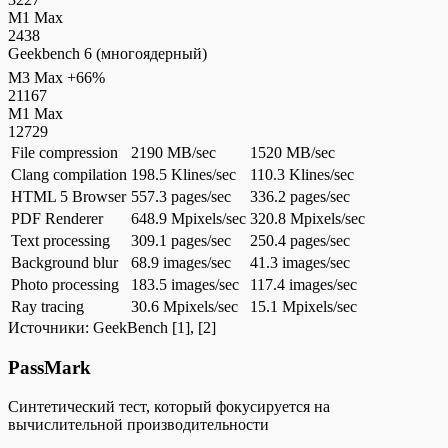
M1 Max
2438
Geekbench 6 (многоядерный)
M3 Max
+66%
21167
M1 Max
12729
File compression
2190 MB/sec
1520 MB/sec
Clang compilation
198.5 Klines/sec
110.3 Klines/sec
HTML 5 Browser
557.3 pages/sec
336.2 pages/sec
PDF Renderer
648.9 Mpixels/sec
320.8 Mpixels/sec
Text processing
309.1 pages/sec
250.4 pages/sec
Background blur
68.9 images/sec
41.3 images/sec
Photo processing
183.5 images/sec
117.4 images/sec
Ray tracing
30.6 Mpixels/sec
15.1 Mpixels/sec
Источники:
GeekBench
[1], [2]
PassMark
Синтетический тест, который фокусируется на
вычислительной производительности