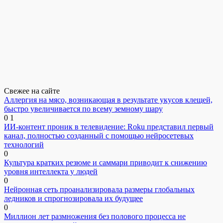
Свежее на сайте
Аллергия на мясо, возникающая в результате укусов клещей,
быстро увеличивается по всему земному шару
0
1
ИИ-контент проник в телевидение: Roku представил первый
канал, полностью созданный с помощью нейросетевых
технологий
0
Культура кратких резюме и саммари приводит к снижению
уровня интеллекта у людей
0
Нейронная сеть проанализировала размеры глобальных
ледников и спрогнозировала их будущее
0
Миллион лет размножения без полового процесса не