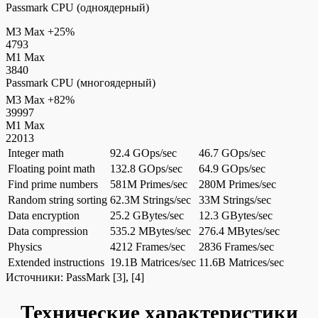
Passmark CPU (одноядерный)
M3 Max
+25%
4793
M1 Max
3840
Passmark CPU (многоядерный)
M3 Max
+82%
39997
M1 Max
22013
Integer math
92.4 GOps/sec
46.7 GOps/sec
Floating point math
132.8 GOps/sec
64.9 GOps/sec
Find prime numbers
581M Primes/sec
280M Primes/sec
Random string sorting
62.3M Strings/sec
33M Strings/sec
Data encryption
25.2 GBytes/sec
12.3 GBytes/sec
Data compression
535.2 MBytes/sec
276.4 MBytes/sec
Physics
4212 Frames/sec
2836 Frames/sec
Extended instructions
19.1B Matrices/sec
11.6B Matrices/sec
Источники:
PassMark
[3], [4]
Технические характеристики