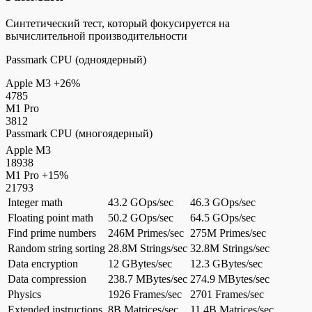
Синтетический тест, который фокусируется на
вычислительной производительности
Passmark CPU (одноядерный)
Apple M3
+26%
4785
M1 Pro
3812
Passmark CPU (многоядерный)
Apple M3
18938
M1 Pro
+15%
21793
Integer math
43.2 GOps/sec
46.3 GOps/sec
Floating point math
50.2 GOps/sec
64.5 GOps/sec
Find prime numbers
246M Primes/sec
275M Primes/sec
Random string sorting
28.8M Strings/sec
32.8M Strings/sec
Data encryption
12 GBytes/sec
12.3 GBytes/sec
Data compression
238.7 MBytes/sec
274.9 MBytes/sec
Physics
1926 Frames/sec
2701 Frames/sec
Extended instructions
8B Matrices/sec
11.4B Matrices/sec