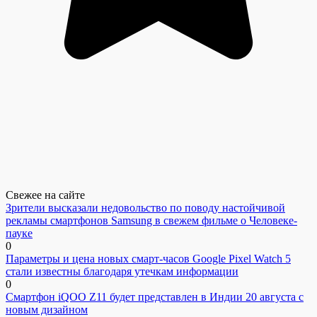
Свежее на сайте
Зрители высказали недовольство по поводу настойчивой
рекламы смартфонов Samsung в свежем фильме о Человеке-
пауке
0
Параметры и цена новых смарт-часов Google Pixel Watch 5
стали известны благодаря утечкам информации
0
Смартфон iQOO Z11 будет представлен в Индии 20 августа с
новым дизайном