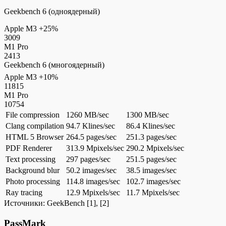
Geekbench 6 (одноядерный)
Apple M3
+25%
3009
M1 Pro
2413
Geekbench 6 (многоядерный)
Apple M3
+10%
11815
M1 Pro
10754
File compression
1260 MB/sec
1300 MB/sec
Clang compilation
94.7 Klines/sec
86.4 Klines/sec
HTML 5 Browser
264.5 pages/sec
251.3 pages/sec
PDF Renderer
313.9 Mpixels/sec
290.2 Mpixels/sec
Text processing
297 pages/sec
251.5 pages/sec
Background blur
50.2 images/sec
38.5 images/sec
Photo processing
114.8 images/sec
102.7 images/sec
Ray tracing
12.9 Mpixels/sec
11.7 Mpixels/sec
Источники:
GeekBench
[1], [2]
PassMark