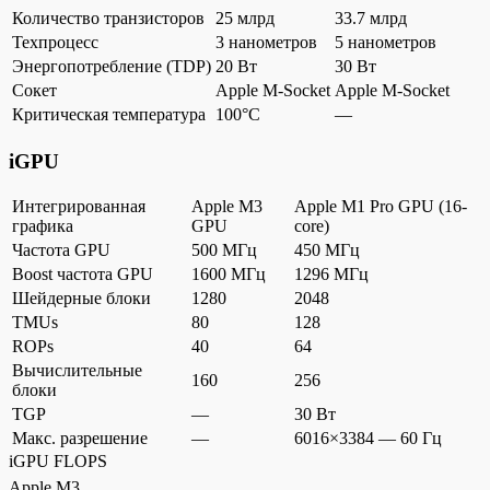
Количество транзисторов
25 млрд
33.7 млрд
Техпроцесс
3 нанометров
5 нанометров
Энергопотребление (TDP)
20 Вт
30 Вт
Сокет
Apple M-Socket
Apple M-Socket
Критическая температура
100°C
—
iGPU
Интегрированная
Apple M3
Apple M1 Pro GPU (16-
графика
GPU
core)
Частота GPU
500 МГц
450 МГц
Boost частота GPU
1600 МГц
1296 МГц
Шейдерные блоки
1280
2048
TMUs
80
128
ROPs
40
64
Вычислительные
160
256
блоки
TGP
—
30 Вт
Макс. разрешение
—
6016×3384 — 60 Гц
iGPU FLOPS
Apple M3