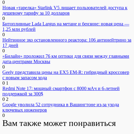
0
Новая «тарелка» Starlink V5 лишает пользователей доступа к
дешевому тарифу за 10 долларов
0
Битопливные Lada Largus на метане и бензине: новая цена —
1,25 млн рублей
0
Нейтинное эхо остановленного реактора: 106 антинейтрино за
17 дней
0
«Билайн» проложил 76 км оптики для связи между главными
дата-центрами Москвы
0
Geely представила цены на EX5 EM-R: гибридный кроссовер
с новым запасом хода
0
1
Redmi Note 17: мощный смартфон с 8000 мАч и 6-летней
поддержкой за 300$
0
2
Google уволила 52 сотрудника в Вашингтоне из-за ухода
ключевых инженеров
0
Вам также может понравиться