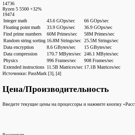
14736
Ryzen 5 5500
+32%
19474
Integer math
43.6 GOps/sec
66 GOps/sec
Floating point math
33.9 GOps/sec
36.9 GOps/sec
Find prime numbers
60M Primes/sec
58M Primes/sec
Random string sorting
16.8M Strings/sec
25.5M Strings/sec
Data encryption
8.6 GBytes/sec
15 GBytes/sec
Data compression
170.7 MBytes/sec
246.1 MBytes/sec
Physics
996 Frames/sec
908 Frames/sec
Extended instructions
11.5B Matrices/sec
17.1B Matrices/sec
Источники:
PassMark
[3], [4]
Цена/Производительность
Введите текущие цены на процессоры и нажмите кнопку «Рассч
Рассчитать