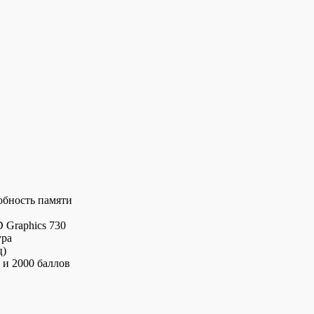
обность памяти
 Graphics 730
ура
ц)
 и 2000 баллов