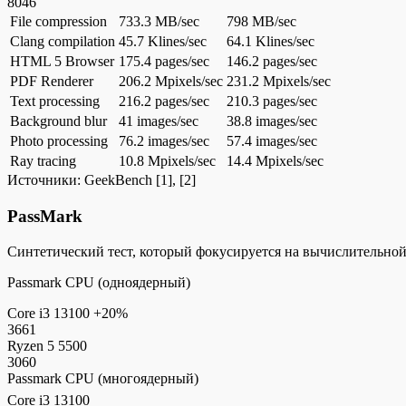
8046
File compression
733.3 MB/sec
798 MB/sec
Clang compilation
45.7 Klines/sec
64.1 Klines/sec
HTML 5 Browser
175.4 pages/sec
146.2 pages/sec
PDF Renderer
206.2 Mpixels/sec
231.2 Mpixels/sec
Text processing
216.2 pages/sec
210.3 pages/sec
Background blur
41 images/sec
38.8 images/sec
Photo processing
76.2 images/sec
57.4 images/sec
Ray tracing
10.8 Mpixels/sec
14.4 Mpixels/sec
Источники:
GeekBench
[1], [2]
PassMark
Синтетический тест, который фокусируется на вычислительно
Passmark CPU (одноядерный)
Core i3 13100
+20%
3661
Ryzen 5 5500
3060
Passmark CPU (многоядерный)
Core i3 13100