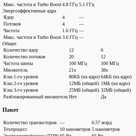
Макс. частота в Turbo Boost
4.8 ГГц
5.1 ГГц
Энергоэффективные ядра
Ядер
4
—
Потоков
4
—
Частота
1.6 ГГц
—
Макс. частота в Turbo Boost
3.6 ГГц
—
Общее
Количество ядер
12
6
Количество потоков
20
12
Частота шины
100 МГц
100 МГц
Множитель
21x
38x
Кэш 1-го уровня
80КБ (на ядро)
64КБ (на ядро)
Кэш 2-го уровня
12МБ (общий)
1МБ (на ядро)
Кэш 3-го уровня
25МБ (общий)
32МБ (общий)
Разблокированный множитель
Нет
Да
Пакет
Количество транзисторов
—
6.57 млрд
Техпроцесс
10 нанометров
5 нанометров
Энергопотребление (TDP)
65 Вт
65 Вт