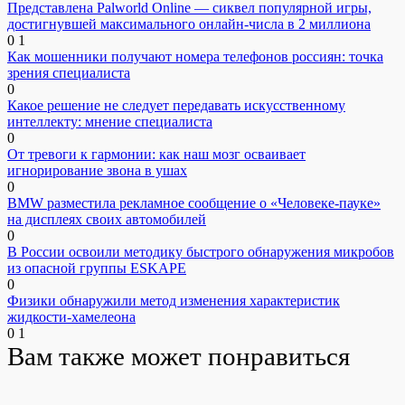
Представлена Palworld Online — сиквел популярной игры,
достигнувшей максимального онлайн-числа в 2 миллиона
0
1
Как мошенники получают номера телефонов россиян: точка
зрения специалиста
0
Какое решение не следует передавать искусственному
интеллекту: мнение специалиста
0
От тревоги к гармонии: как наш мозг осваивает
игнорирование звона в ушах
0
BMW разместила рекламное сообщение о «Человеке-пауке»
на дисплеях своих автомобилей
0
В России освоили методику быстрого обнаружения микробов
из опасной группы ESKAPE
0
Физики обнаружили метод изменения характеристик
жидкости-хамелеона
0
1
Вам также может понравиться