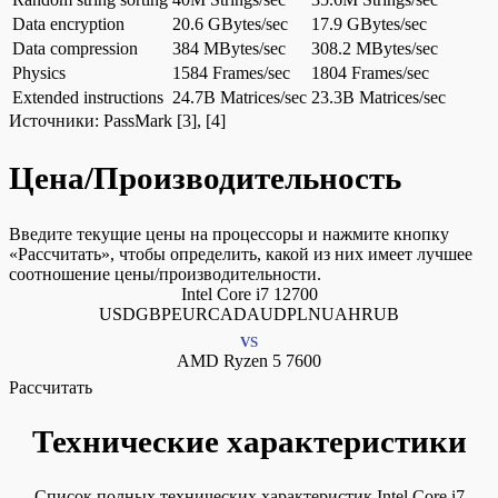
Data encryption
20.6 GBytes/sec
17.9 GBytes/sec
Data compression
384 MBytes/sec
308.2 MBytes/sec
Physics
1584 Frames/sec
1804 Frames/sec
Extended instructions
24.7B Matrices/sec
23.3B Matrices/sec
Источники:
PassMark
[3], [4]
Цена/Производительность
Введите текущие цены на процессоры и нажмите кнопку
«Рассчитать», чтобы определить, какой из них имеет лучшее
соотношение цены/производительности.
Intel Core i7 12700
USDGBPEURCADAUDPLNUAHRUB
VS
AMD Ryzen 5 7600
Рассчитать
Технические характеристики
Список полных технических характеристик Intel Core i7