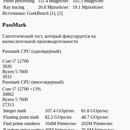
Photo processing
111.4 images/sec
102.5 images/sec
Ray tracing
26.8 Mpixels/sec
19.1 Mpixels/sec
Источники:
GeekBench
[1], [2]
PassMark
Синтетический тест, который фокусируется на
вычислительной производительности
Passmark CPU (одноядерный)
Core i7 12700
3920
Ryzen 5 7600
3933
Passmark CPU (многоядерный)
Core i7 12700
+13%
30862
Ryzen 5 7600
27313
Integer math
107.4 GOps/sec
81.8 GOps/sec
Floating point math
82.2 GOps/sec
48.7 GOps/sec
Find prime numbers
104M Primes/sec
202M Primes/sec
Random string sorting
40M Strings/sec
35.6M Strings/sec