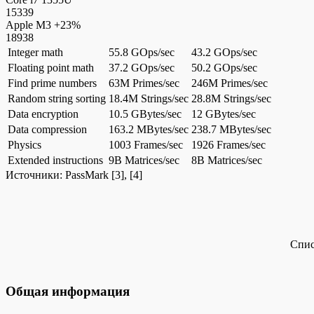
15339
Apple M3
+23%
18938
Integer math
55.8 GOps/sec
43.2 GOps/sec
Floating point math
37.2 GOps/sec
50.2 GOps/sec
Find prime numbers
63M Primes/sec
246M Primes/sec
Random string sorting
18.4M Strings/sec
28.8M Strings/sec
Data encryption
10.5 GBytes/sec
12 GBytes/sec
Data compression
163.2 MBytes/sec
238.7 MBytes/sec
Physics
1003 Frames/sec
1926 Frames/sec
Extended instructions
9B Matrices/sec
8B Matrices/sec
Источники:
PassMark
[3], [4]
Спис
Общая информация