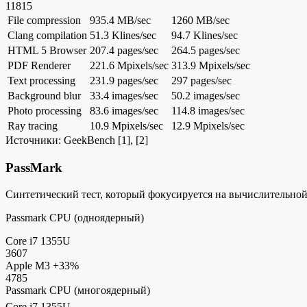
11815
File compression
935.4 MB/sec
1260 MB/sec
Clang compilation
51.3 Klines/sec
94.7 Klines/sec
HTML 5 Browser
207.4 pages/sec
264.5 pages/sec
PDF Renderer
221.6 Mpixels/sec
313.9 Mpixels/sec
Text processing
231.9 pages/sec
297 pages/sec
Background blur
33.4 images/sec
50.2 images/sec
Photo processing
83.6 images/sec
114.8 images/sec
Ray tracing
10.9 Mpixels/sec
12.9 Mpixels/sec
Источники:
GeekBench
[1], [2]
PassMark
Синтетический тест, который фокусируется на вычислительно
Passmark CPU (одноядерный)
Core i7 1355U
3607
Apple M3
+33%
4785
Passmark CPU (многоядерный)
Core i7 1355U