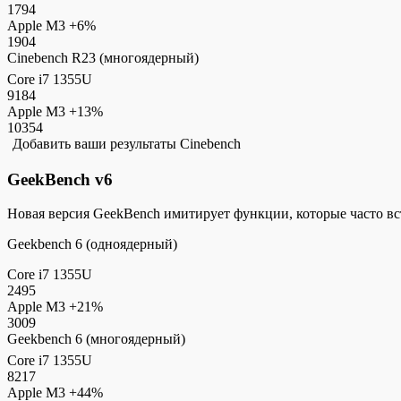
1794
Apple M3
+6%
1904
Cinebench R23 (многоядерный)
Core i7 1355U
9184
Apple M3
+13%
10354
Добавить ваши результаты Cinebench
GeekBench v6
Новая версия GeekBench имитирует функции, которые часто в
Geekbench 6 (одноядерный)
Core i7 1355U
2495
Apple M3
+21%
3009
Geekbench 6 (многоядерный)
Core i7 1355U
8217
Apple M3
+44%