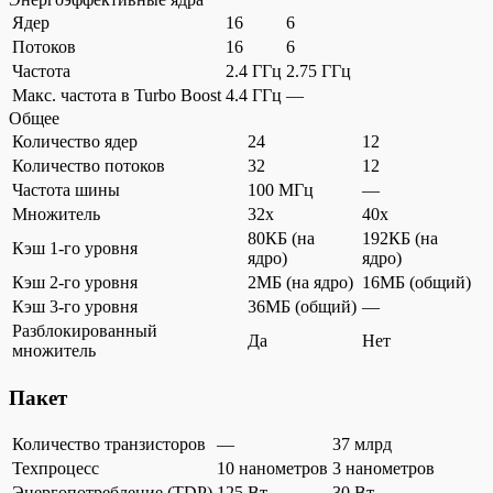
Ядер
16
6
Потоков
16
6
Частота
2.4 ГГц
2.75 ГГц
Макс. частота в Turbo Boost
4.4 ГГц
—
Общее
Количество ядер
24
12
Количество потоков
32
12
Частота шины
100 МГц
—
Множитель
32x
40x
80КБ (на
192КБ (на
Кэш 1-го уровня
ядро)
ядро)
Кэш 2-го уровня
2МБ (на ядро)
16МБ (общий)
Кэш 3-го уровня
36МБ (общий)
—
Разблокированный
Да
Нет
множитель
Пакет
Количество транзисторов
—
37 млрд
Техпроцесс
10 нанометров
3 нанометров
Энергопотребление (TDP)
125 Вт
30 Вт