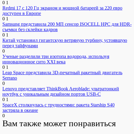
0
1
Redmi 17 с 120 Гц экраном и мощной батареей за 220 евро
доступен в Европе
0
1
Samsung представила 200 МП сенсор ISOCELL HPC для HDR-
съемки без склейки кадров
0
1
Китай установил гигантскую ветряную турбину, устоявшую
перед тайфунами
0
Ученые разделили три изотопа водорода, используя
инновационное сито XXI века
0
1
Leap Space представила 3D-печатный ракетный двигатель
Serrano
0
Lenovo представляет ThinkBook Aeroblade: ультратонкий
ноутбук с уникальным дизайном портов USB-C
0
1
SpaceX столкнулась с трудностями: ракета Starship S40
застряла в океане
0
Вам также может понравиться