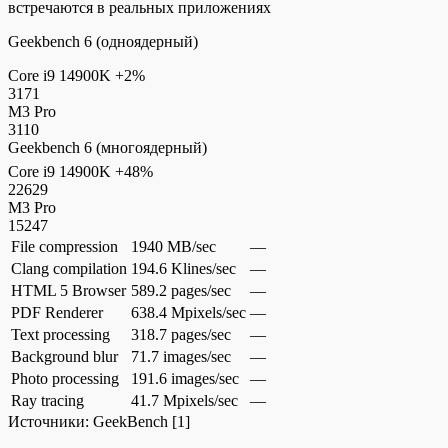
встречаются в реальных приложениях
Geekbench 6 (одноядерный)
Core i9 14900K
+2%
3171
M3 Pro
3110
Geekbench 6 (многоядерный)
Core i9 14900K
+48%
22629
M3 Pro
15247
File compression
1940 MB/sec
—
Clang compilation
194.6 Klines/sec
—
HTML 5 Browser
589.2 pages/sec
—
PDF Renderer
638.4 Mpixels/sec
—
Text processing
318.7 pages/sec
—
Background blur
71.7 images/sec
—
Photo processing
191.6 images/sec
—
Ray tracing
41.7 Mpixels/sec
—
Источники:
GeekBench
[1]