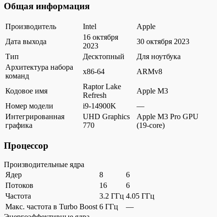
Общая информация
Производитель
Intel
Apple
16 октября
Дата выхода
30 октября 2023
2023
Тип
Десктопный
Для ноутбука
Архитектура набора
x86-64
ARMv8
команд
Raptor Lake
Кодовое имя
Apple M3
Refresh
Номер модели
i9-14900K
—
Интегрированная
UHD Graphics
Apple M3 Pro GPU
графика
770
(19-core)
Процессор
Производительные ядра
Ядер
8
6
Потоков
16
6
Частота
3.2 ГГц
4.05 ГГц
Макс. частота в Turbo Boost
6 ГГц
—
Энергоэффективные ядра