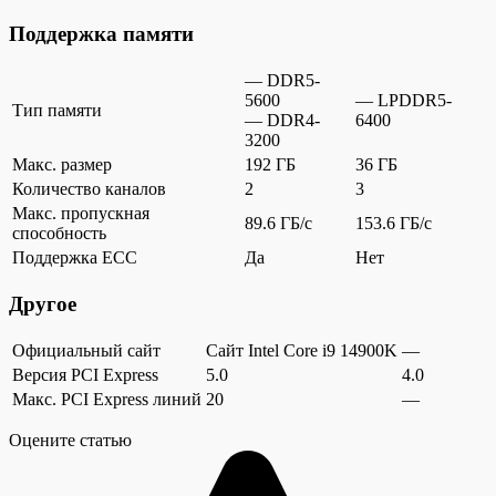
Поддержка памяти
— DDR5-
5600
— LPDDR5-
Тип памяти
— DDR4-
6400
3200
Макс. размер
192 ГБ
36 ГБ
Количество каналов
2
3
Макс. пропускная
89.6 ГБ/c
153.6 ГБ/c
способность
Поддержка ECC
Да
Нет
Другое
Официальный сайт
Сайт Intel Core i9 14900K
—
Версия PCI Express
5.0
4.0
Макс. PCI Express линий
20
—
Оцените статью