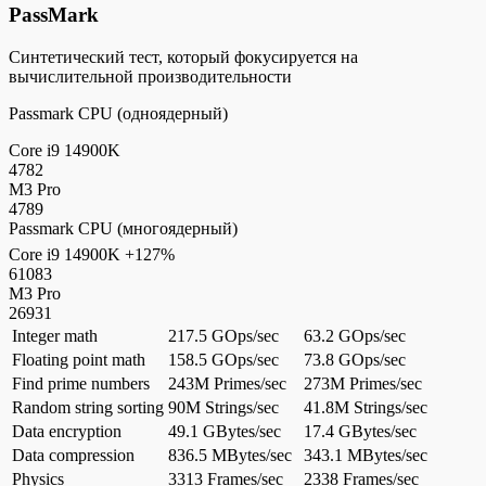
PassMark
Синтетический тест, который фокусируется на
вычислительной производительности
Passmark CPU (одноядерный)
Core i9 14900K
4782
M3 Pro
4789
Passmark CPU (многоядерный)
Core i9 14900K
+127%
61083
M3 Pro
26931
Integer math
217.5 GOps/sec
63.2 GOps/sec
Floating point math
158.5 GOps/sec
73.8 GOps/sec
Find prime numbers
243M Primes/sec
273M Primes/sec
Random string sorting
90M Strings/sec
41.8M Strings/sec
Data encryption
49.1 GBytes/sec
17.4 GBytes/sec
Data compression
836.5 MBytes/sec
343.1 MBytes/sec
Physics
3313 Frames/sec
2338 Frames/sec