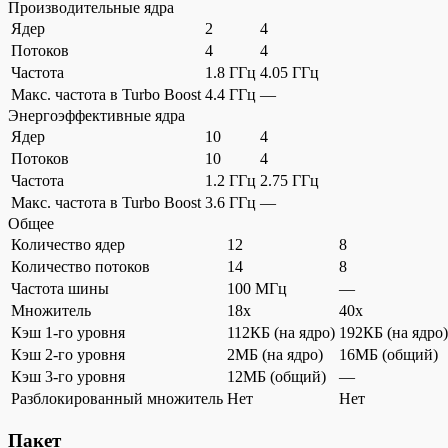
Производительные ядра
Ядер
2
4
Потоков
4
4
Частота
1.8 ГГц
4.05 ГГц
Макс. частота в Turbo Boost
4.4 ГГц
—
Энергоэффективные ядра
Ядер
10
4
Потоков
10
4
Частота
1.2 ГГц
2.75 ГГц
Макс. частота в Turbo Boost
3.6 ГГц
—
Общее
Количество ядер
12
8
Количество потоков
14
8
Частота шины
100 МГц
—
Множитель
18x
40x
Кэш 1-го уровня
112КБ (на ядро)
192КБ (на ядро)
Кэш 2-го уровня
2МБ (на ядро)
16МБ (общий)
Кэш 3-го уровня
12МБ (общий)
—
Разблокированный множитель
Нет
Нет
Пакет