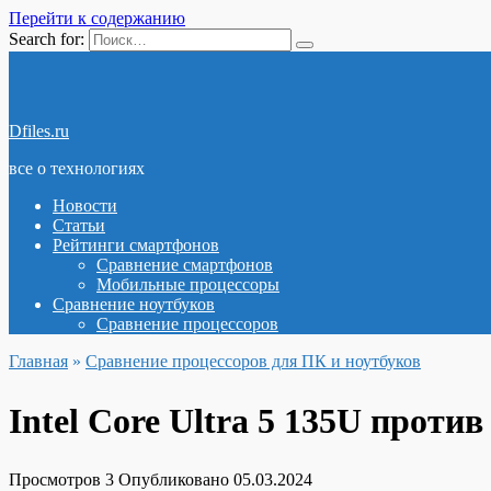
Перейти к содержанию
Search for:
Dfiles.ru
все о технологиях
Новости
Статьи
Рейтинги смартфонов
Сравнение смартфонов
Мобильные процессоры
Сравнение ноутбуков
Сравнение процессоров
Главная
»
Сравнение процессоров для ПК и ноутбуков
Intel Core Ultra 5 135U проти
Просмотров
3
Опубликовано
05.03.2024