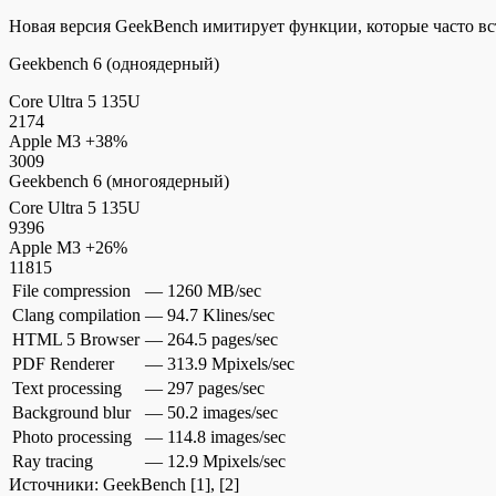
Новая версия GeekBench имитирует функции, которые часто в
Geekbench 6 (одноядерный)
Core Ultra 5 135U
2174
Apple M3
+38%
3009
Geekbench 6 (многоядерный)
Core Ultra 5 135U
9396
Apple M3
+26%
11815
File compression
—
1260 MB/sec
Clang compilation
—
94.7 Klines/sec
HTML 5 Browser
—
264.5 pages/sec
PDF Renderer
—
313.9 Mpixels/sec
Text processing
—
297 pages/sec
Background blur
—
50.2 images/sec
Photo processing
—
114.8 images/sec
Ray tracing
—
12.9 Mpixels/sec
Источники:
GeekBench
[1], [2]