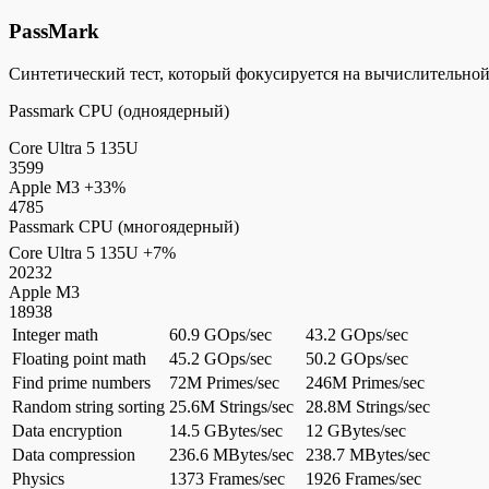
PassMark
Синтетический тест, который фокусируется на вычислительно
Passmark CPU (одноядерный)
Core Ultra 5 135U
3599
Apple M3
+33%
4785
Passmark CPU (многоядерный)
Core Ultra 5 135U
+7%
20232
Apple M3
18938
Integer math
60.9 GOps/sec
43.2 GOps/sec
Floating point math
45.2 GOps/sec
50.2 GOps/sec
Find prime numbers
72M Primes/sec
246M Primes/sec
Random string sorting
25.6M Strings/sec
28.8M Strings/sec
Data encryption
14.5 GBytes/sec
12 GBytes/sec
Data compression
236.6 MBytes/sec
238.7 MBytes/sec
Physics
1373 Frames/sec
1926 Frames/sec