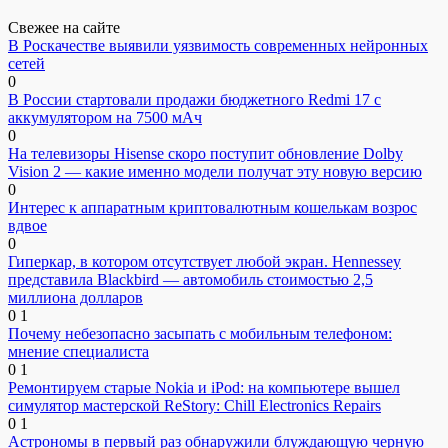
Свежее на сайте
В Роскачестве выявили уязвимость современных нейронных
сетей
0
В России стартовали продажи бюджетного Redmi 17 с
аккумулятором на 7500 мАч
0
На телевизоры Hisense скоро поступит обновление Dolby
Vision 2 — какие именно модели получат эту новую версию
0
Интерес к аппаратным криптовалютным кошелькам возрос
вдвое
0
Гиперкар, в котором отсутствует любой экран. Hennessey
представила Blackbird — автомобиль стоимостью 2,5
миллиона долларов
0
1
Почему небезопасно засыпать с мобильным телефоном:
мнение специалиста
0
1
Ремонтируем старые Nokia и iPod: на компьютере вышел
симулятор мастерской ReStory: Chill Electronics Repairs
0
1
Астрономы в первый раз обнаружили блуждающую черную