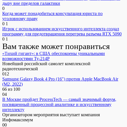
дыру вне пределов галактики
0
Когда может понадобиться консультация юриста по
уголовному праву
0
1
Игрок с использованием искусственного интеллекта создал
программу для предотвращения перегрева разъема RTX 5090
0
1
Вам также может понравиться
«Тихий гигант»: в США обеспокоены уникальными
возможностями Ту-214Р
Новейший российский самолет комплексной
радиотехнической
0
12
Samsung Galaxy Book 4 Pro (16″) против Apple MacBook Air
(M2, 2022)
66 из 100
0
4
В Москве пройдет ProcessTech — самый значимый форум,
посвященный процессной аналитике и искусственному
интеллекту
Организатором мероприятия выступает компания
Инфомаксимум
0
0