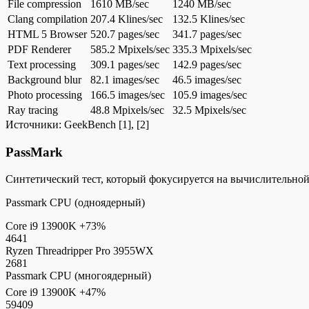
File compression
1610 MB/sec
1240 MB/sec
Clang compilation
207.4 Klines/sec
132.5 Klines/sec
HTML 5 Browser
520.7 pages/sec
341.7 pages/sec
PDF Renderer
585.2 Mpixels/sec
335.3 Mpixels/sec
Text processing
309.1 pages/sec
142.9 pages/sec
Background blur
82.1 images/sec
46.5 images/sec
Photo processing
166.5 images/sec
105.9 images/sec
Ray tracing
48.8 Mpixels/sec
32.5 Mpixels/sec
Источники:
GeekBench
[1], [2]
PassMark
Синтетический тест, который фокусируется на вычислительно
Passmark CPU (одноядерный)
Core i9 13900K
+73%
4641
Ryzen Threadripper Pro 3955WX
2681
Passmark CPU (многоядерный)
Core i9 13900K
+47%
59409