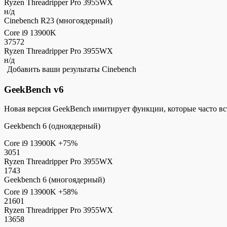
Ryzen Threadripper Pro 3955WX
н/д
Cinebench R23 (многоядерный)
Core i9 13900K
37572
Ryzen Threadripper Pro 3955WX
н/д
Добавить ваши результаты Cinebench
GeekBench v6
Новая версия GeekBench имитирует функции, которые часто в
Geekbench 6 (одноядерный)
Core i9 13900K
+75%
3051
Ryzen Threadripper Pro 3955WX
1743
Geekbench 6 (многоядерный)
Core i9 13900K
+58%
21601
Ryzen Threadripper Pro 3955WX
13658