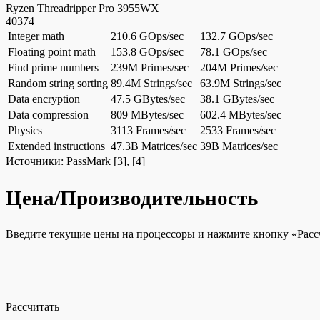
Ryzen Threadripper Pro 3955WX
40374
Integer math
210.6 GOps/sec
132.7 GOps/sec
Floating point math
153.8 GOps/sec
78.1 GOps/sec
Find prime numbers
239M Primes/sec
204M Primes/sec
Random string sorting
89.4M Strings/sec
63.9M Strings/sec
Data encryption
47.5 GBytes/sec
38.1 GBytes/sec
Data compression
809 MBytes/sec
602.4 MBytes/sec
Physics
3113 Frames/sec
2533 Frames/sec
Extended instructions
47.3B Matrices/sec
39B Matrices/sec
Источники:
PassMark
[3], [4]
Цена/Производительность
Введите текущие цены на процессоры и нажмите кнопку «Рассч
Рассчитать