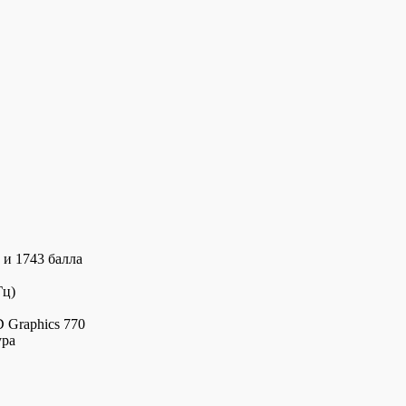
 и 1743 балла
Гц)
 Graphics 770
ура