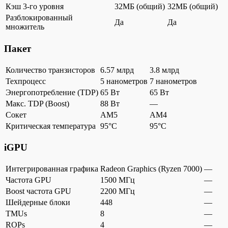
Кэш 3-го уровня
32МБ (общий)
32МБ (общий)
Разблокированный
Да
Да
множитель
Пакет
Количество транзисторов
6.57 млрд
3.8 млрд
Техпроцесс
5 нанометров
7 нанометров
Энергопотребление (TDP)
65 Вт
65 Вт
Макс. TDP (Boost)
88 Вт
—
Сокет
AM5
AM4
Критическая температура
95°C
95°C
iGPU
Интегрированная графика
Radeon Graphics (Ryzen 7000)
—
Частота GPU
1500 МГц
—
Boost частота GPU
2200 МГц
—
Шейдерные блоки
448
—
TMUs
8
—
ROPs
4
—