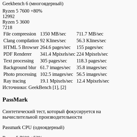
Geekbench 6 (многоядерный)
Ryzen 5 7600
+80%
12992
Ryzen 5 3600
7218
File compression
1350 MB/sec
711.7 MB/sec
Clang compilation
92 Klines/sec
56.3 Klines/sec
HTML 5 Browser
264.6 pages/sec
155 pages/sec
PDF Renderer
341.4 Mpixels/sec
224 Mpixels/sec
Text processing
305 pages/sec
118.3 pages/sec
Background blur
61.7 images/sec
35.8 images/sec
Photo processing
102.5 images/sec
56.5 images/sec
Ray tracing
19.1 Mpixels/sec
12.4 Mpixels/sec
Источники:
GeekBench
[1], [2]
PassMark
Синтетический тест, который фокусируется на
вычислительной производительности
Passmark CPU (одноядерный)