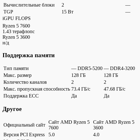
Вычислительные блоки
2
—
TGP
15 Вт
—
iGPU FLOPS
Ryzen 5 7600
1.43 терафлопс
Ryzen 5 3600
н/д
Поддержка памяти
Тип памяти
— DDR5-5200
— DDR4-3200
Макс. размер
128 ГБ
128 ГБ
Количество каналов
2
2
Макс. пропускная способность
73.4 ГБ/c
47.68 ГБ/c
Поддержка ECC
Да
Да
Другое
Сайт AMD Ryzen 5
Сайт AMD Ryzen 5
Официальный сайт
7600
3600
Версия PCI Express
5.0
4.0