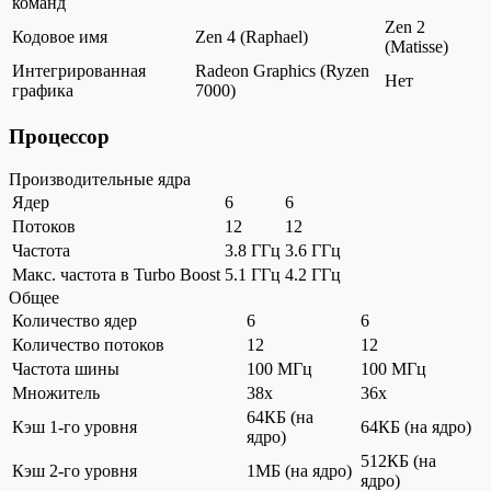
команд
Zen 2
Кодовое имя
Zen 4 (Raphael)
(Matisse)
Интегрированная
Radeon Graphics (Ryzen
Нет
графика
7000)
Процессор
Производительные ядра
Ядер
6
6
Потоков
12
12
Частота
3.8 ГГц
3.6 ГГц
Макс. частота в Turbo Boost
5.1 ГГц
4.2 ГГц
Общее
Количество ядер
6
6
Количество потоков
12
12
Частота шины
100 МГц
100 МГц
Множитель
38x
36x
64КБ (на
Кэш 1-го уровня
64КБ (на ядро)
ядро)
512КБ (на
Кэш 2-го уровня
1МБ (на ядро)
ядро)