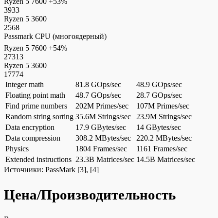
Ryzen 5 7600
+53%
3933
Ryzen 5 3600
2568
Passmark CPU (многоядерный)
Ryzen 5 7600
+54%
27313
Ryzen 5 3600
17774
Integer math
81.8 GOps/sec
48.9 GOps/sec
Floating point math
48.7 GOps/sec
28.7 GOps/sec
Find prime numbers
202M Primes/sec
107M Primes/sec
Random string sorting
35.6M Strings/sec
23.9M Strings/sec
Data encryption
17.9 GBytes/sec
14 GBytes/sec
Data compression
308.2 MBytes/sec
220.2 MBytes/sec
Physics
1804 Frames/sec
1161 Frames/sec
Extended instructions
23.3B Matrices/sec
14.5B Matrices/sec
Источники:
PassMark
[3], [4]
Цена/Производительность