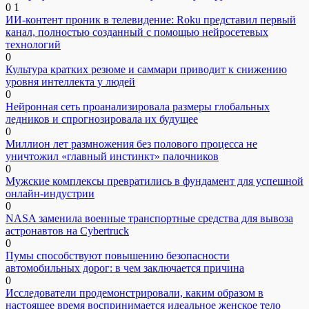
0
1
ИИ-контент проник в телевидение: Roku представил первый
канал, полностью созданный с помощью нейросетевых
технологий
0
Культура кратких резюме и саммари приводит к снижению
уровня интеллекта у людей
0
Нейронная сеть проанализировала размеры глобальных
ледников и спрогнозировала их будущее
0
Миллион лет размножения без полового процесса не
уничтожил «главный инстинкт» палочников
0
Мужские комплексы превратились в фундамент для успешной
онлайн-индустрии
0
NASA заменила военные транспортные средства для вывоза
астронавтов на Cybertruck
0
Пумы способствуют повышению безопасности
автомобильных дорог: в чем заключается причина
0
Исследователи продемонстрировали, каким образом в
настоящее время воспринимается идеальное женское тело