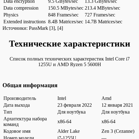
Data encryption
9.5 GBytes/sec
13.3 GBytes/sec
Data compression
150.5 MBytes/sec
213.4 MBytes/sec
Physics
848 Frames/sec
727 Frames/sec
Extended instructions
8.4B Matrices/sec
14.7B Matrices/sec
Источники:
PassMark
[3], [4]
Технические характеристики
Список полных технических характеристик Intel Core i7
1255U и AMD Ryzen 5 5600H
Общая информация
Производитель
Intel
Amd
Дата выхода
23 февраля 2022
12 января 2021
Тип
Для ноутбука
Для ноутбука
Архитектура набора
x86-64
x86-64
команд
Кодовое имя
Alder Lake
Zen 3 (Cezanne)
Номер модели
i7-1255U
—