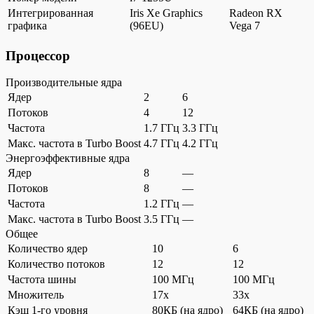
Интегрированная
Iris Xe Graphics
Radeon RX
графика
(96EU)
Vega 7
Процессор
Производительные ядра
Ядер
2
6
Потоков
4
12
Частота
1.7 ГГц
3.3 ГГц
Макс. частота в Turbo Boost
4.7 ГГц
4.2 ГГц
Энергоэффективные ядра
Ядер
8
—
Потоков
8
—
Частота
1.2 ГГц
—
Макс. частота в Turbo Boost
3.5 ГГц
—
Общее
Количество ядер
10
6
Количество потоков
12
12
Частота шины
100 МГц
100 МГц
Множитель
17x
33x
Кэш 1-го уровня
80КБ (на ядро)
64КБ (на ядро)