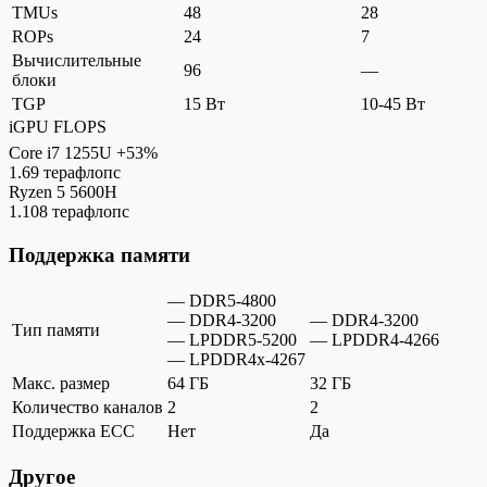
TMUs
48
28
ROPs
24
7
Вычислительные
96
—
блоки
TGP
15 Вт
10-45 Вт
iGPU FLOPS
Core i7 1255U
+53%
1.69 терафлопс
Ryzen 5 5600H
1.108 терафлопс
Поддержка памяти
— DDR5-4800
— DDR4-3200
— DDR4-3200
Тип памяти
— LPDDR5-5200
— LPDDR4-4266
— LPDDR4x-4267
Макс. размер
64 ГБ
32 ГБ
Количество каналов
2
2
Поддержка ECC
Нет
Да
Другое