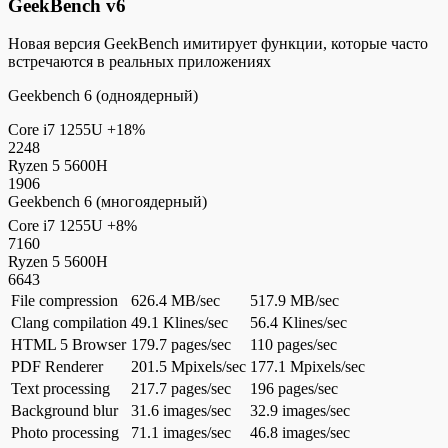
GeekBench v6
Новая версия GeekBench имитирует функции, которые часто
встречаются в реальных приложениях
Geekbench 6 (одноядерный)
Core i7 1255U
+18%
2248
Ryzen 5 5600H
1906
Geekbench 6 (многоядерный)
Core i7 1255U
+8%
7160
Ryzen 5 5600H
6643
File compression
626.4 MB/sec
517.9 MB/sec
Clang compilation
49.1 Klines/sec
56.4 Klines/sec
HTML 5 Browser
179.7 pages/sec
110 pages/sec
PDF Renderer
201.5 Mpixels/sec
177.1 Mpixels/sec
Text processing
217.7 pages/sec
196 pages/sec
Background blur
31.6 images/sec
32.9 images/sec
Photo processing
71.1 images/sec
46.8 images/sec