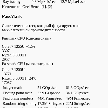
Ray tracing
9.8 Mpixels/sec
12.7 Mpixels/sec
Источники:
GeekBench
[1], [2]
PassMark
Синтетический тест, который фокусируется на
вычислительной производительности
Passmark CPU (одноядерный)
Core i7 1255U
+12%
3307
Ryzen 5 5600H
2957
Passmark CPU (многоядерный)
Core i7 1255U
13771
Ryzen 5 5600H
+24%
17087
Integer math
51 GOps/sec
61.6 GOps/sec
Floating point math
33.9 GOps/sec
34.1 GOps/sec
Find prime numbers
44M Primes/sec
49M Primes/sec
Random string sorting
17.3M Strings/sec
22M Strings/sec