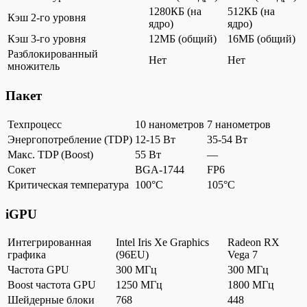
1280КБ (на
512КБ (на
Кэш 2-го уровня
ядро)
ядро)
Кэш 3-го уровня
12МБ (общий)
16МБ (общий)
Разблокированный
Нет
Нет
множитель
Пакет
Техпроцесс
10 нанометров
7 нанометров
Энергопотребление (TDP)
12-15 Вт
35-54 Вт
Макс. TDP (Boost)
55 Вт
—
Сокет
BGA-1744
FP6
Критическая температура
100°C
105°C
iGPU
Интегрированная
Intel Iris Xe Graphics
Radeon RX
графика
(96EU)
Vega 7
Частота GPU
300 МГц
300 МГц
Boost частота GPU
1250 МГц
1800 МГц
Шейдерные блоки
768
448