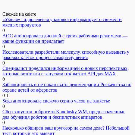
Свежее на сайте
«Умная» гидрогелевая упаковка информирует о свежести
мясных продуктов
0
AOC анонсировала дисплей с тремя рабочими режимами —
какие функции он предлагает
0
Исследователи разработали молекулу, способную вызывать у
раковых клеток процесс саморазрушения
0
Специалист поделился информацией о новых перспективах,
которые возникли с запуском открытого API для МАХ
0
Заблокировать и не наказывать: рекомендации Роскачества по
охране детей от аферистов
0
1
Sega анонсировала свежую серию часов на запястье
0
Сбер запустил нейросети Kandinsky WM, предназначенные
для обучения роботов и беспилотных аппаратов
0
Насколько обширен ваш кругозор на самом деле? Небольшой
тест, который это выявит