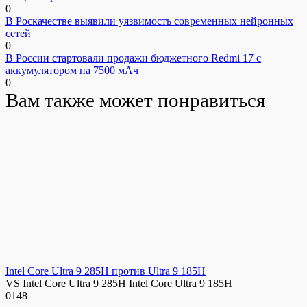
0
В Роскачестве выявили уязвимость современных нейронных
сетей
0
В России стартовали продажи бюджетного Redmi 17 с
аккумулятором на 7500 мАч
0
Вам также может понравиться
Intel Core Ultra 9 285H против Ultra 9 185H
VS Intel Core Ultra 9 285H Intel Core Ultra 9 185H
0
148